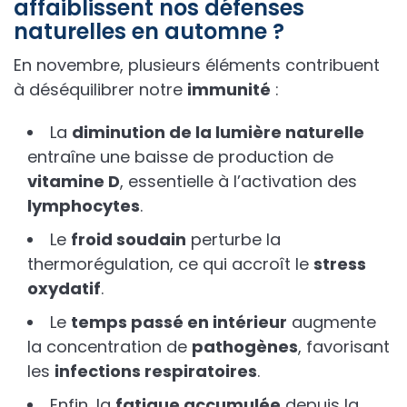
affaiblissent nos défenses
naturelles en automne ?
En novembre, plusieurs éléments contribuent
à déséquilibrer notre
immunité
:
La
diminution de la lumière naturelle
entraîne une baisse de production de
vitamine D
, essentielle à l’activation des
lymphocytes
.
Le
froid soudain
perturbe la
thermorégulation, ce qui accroît le
stress
oxydatif
.
Le
temps passé en intérieur
augmente
la concentration de
pathogènes
, favorisant
les
infections respiratoires
.
Enfin, la
fatigue accumulée
depuis la