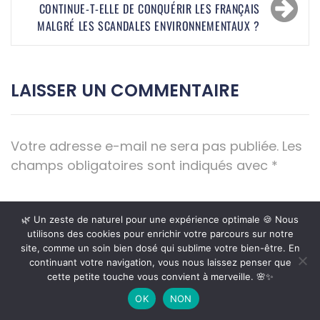
CONTINUE-T-ELLE DE CONQUÉRIR LES FRANÇAIS
MALGRÉ LES SCANDALES ENVIRONNEMENTAUX ?
LAISSER UN COMMENTAIRE
Votre adresse e-mail ne sera pas publiée.
Les
champs obligatoires sont indiqués avec
*
COMMENTAIRE
*
🌿 Un zeste de naturel pour une expérience optimale 🍪 Nous
utilisons des cookies pour enrichir votre parcours sur notre
site, comme un soin bien dosé qui sublime votre bien-être. En
continuant votre navigation, vous nous laissez penser que
cette petite touche vous convient à merveille. 🌸✨
OK
NON