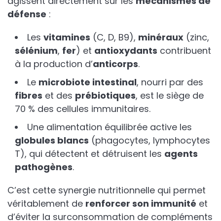
agissent directement sur les
mécanismes de
défense
:
Les
vitamines
(C, D, B9),
minéraux
(zinc,
sélénium
,
fer
) et
antioxydants
contribuent
à la production d’
anticorps
.
Le
microbiote intestinal
, nourri par des
fibres
et des
prébiotiques
, est le siège de
70 % des cellules immunitaires.
Une alimentation équilibrée active les
globules blancs
(phagocytes, lymphocytes
T), qui détectent et détruisent les
agents
pathogènes
.
C’est cette synergie nutritionnelle qui permet
véritablement de
renforcer son immunité
et
d’éviter la surconsommation de compléments