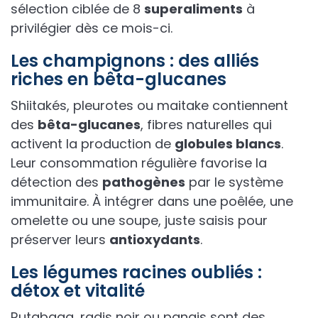
sélection ciblée de 8
superaliments
à
privilégier dès ce mois-ci.
Les champignons : des alliés
riches en bêta-glucanes
Shiitakés, pleurotes ou maitake contiennent
des
bêta-glucanes
, fibres naturelles qui
activent la production de
globules blancs
.
Leur consommation régulière favorise la
détection des
pathogènes
par le système
immunitaire. À intégrer dans une poêlée, une
omelette ou une soupe, juste saisis pour
préserver leurs
antioxydants
.
Les légumes racines oubliés :
détox et vitalité
Rutabaga, radis noir ou panais sont des